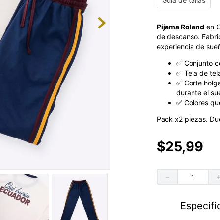
Guía de tallas
Pijama Roland
en C
de descanso. Fabric
experiencia de sueñ
✅ Conjunto c
✅ Tela de tel
✅ Corte holga
durante el su
✅ Colores que
Pack x2 piezas. Due
$
25
,
99
－
Especifi