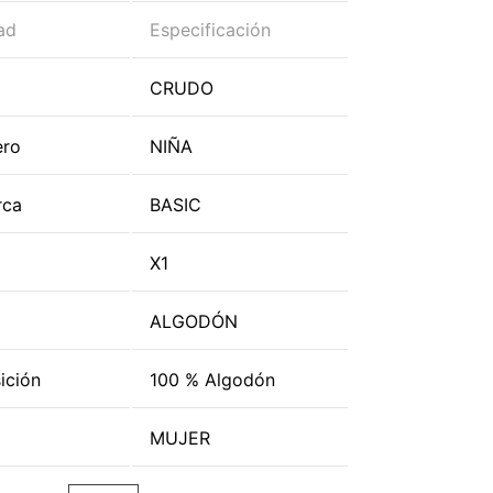
ad
Especificación
CRUDO
ero
NIÑA
rca
BASIC
X1
ALGODÓN
ición
100 % Algodón
MUJER