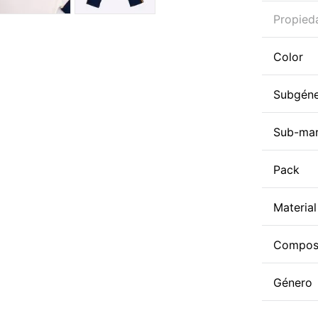
Propied
Color
Subgén
Sub-ma
Pack
Material
Compos
Género