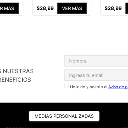
$
28
,
99
$
28
,
99
R MÁS
VER MÁS
S NUESTRAS
ENEFICIOS
He leído y acepto el
Aviso de p
MEDIAS PERSONALIZADAS