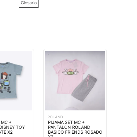
Glosario
ROLAND
 MC +
PIJAMA SET MC +
DISNEY TOY
PANTALON ROLAND
STE X2
BASICO FRIENDS ROSADO
X2