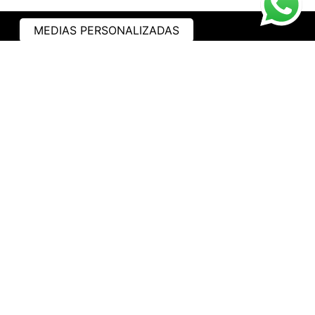
MEDIAS PERSONALIZADAS
ASISTENCIA
¿CÓMO COMPRAR?
RASTREA TU PEDIDO
PREGUNTAS FRECUENTES
AVISO DE PRIVACIDAD
GARANTÍA Y PROMOCIONES
PROPIEDAD INTELECTUAL
TÉRMINOS Y CONDICIONES
INSTITUCIONAL
EMPRESA
NOSOTROS
CONTACTO
WHATSAPP
TRABAJA CON NOSOTROS