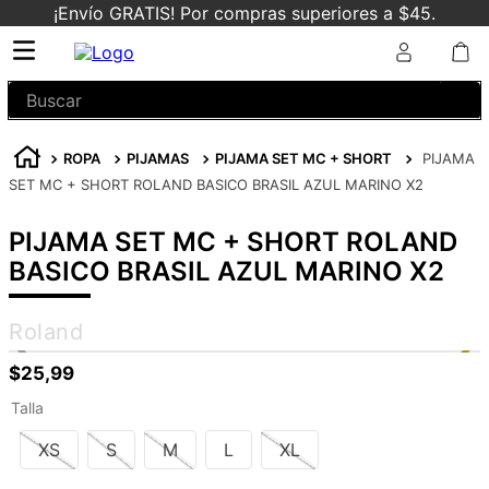
¡Envío GRATIS! Por compras superiores a $45.
Buscar
ROPA
PIJAMAS
PIJAMA SET MC + SHORT
PIJAMA
SET MC + SHORT ROLAND BASICO BRASIL AZUL MARINO X2
PIJAMA SET MC + SHORT ROLAND
BASICO BRASIL AZUL MARINO X2
Roland
$
25
,
99
Talla
XS
S
M
L
XL