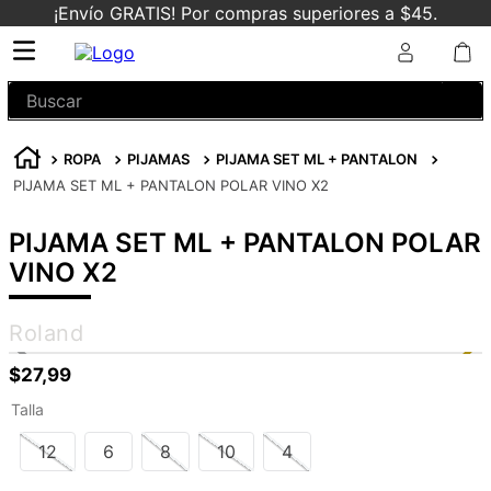
¡Envío GRATIS! Por compras superiores a $45.
Buscar
ROPA
PIJAMAS
PIJAMA SET ML + PANTALON
PIJAMA SET ML + PANTALON POLAR VINO X2
PIJAMA SET ML + PANTALON POLAR
VINO X2
Roland
$
27
,
99
Talla
12
6
8
10
4