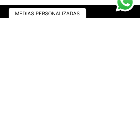
MEDIAS PERSONALIZADAS
ASISTENCIA
¿CÓMO COMPRAR?
RASTREA TU PEDIDO
PREGUNTAS FRECUENTES
AVISO DE PRIVACIDAD
GARANTÍA Y PROMOCIONES
PROPIEDAD INTELECTUAL
TÉRMINOS Y CONDICIONES
INSTITUCIONAL
EMPRESA
NOSOTROS
CONTACTO
WHATSAPP
TRABAJA CON NOSOTROS