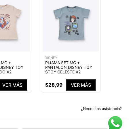
DISNEY
 MC +
PIJAMA SET MC +
DISNEY TOY
PANTALON DISNEY TOY
DO X2
STOY CELESTE X2
$
28
,
99
VER MÁS
VER MÁS
¿Necesitas asistencia?