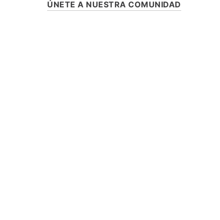
ÚNETE A NUESTRA COMUNIDAD
SUSCRÍBETE Y ENTÉRATE DE TODA
PROMOCIONES, LANZAMIENTOS Y B
ESPECIALES.
ASISTENCIA
¿CÓMO COMPRAR?
RASTREA TU PEDIDO
PREGUNTAS FRECUENTES
AVISO DE PRIVACIDAD
GARANTÍA Y PROMOCIONES
PROPIEDAD INTELECTUAL
TÉRMINOS Y CONDICIONES