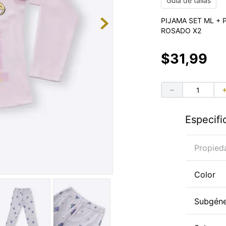
Guía de tallas
PIJAMA SET ML +
ROSADO X2
$
31
,
99
－
Especifi
Propied
Color
Subgén