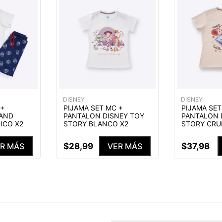
DISNEY
DISNEY
 +
PIJAMA SET MC +
PIJAMA SET
AND
PANTALON DISNEY TOY
PANTALON 
ICO X2
STORY BLANCO X2
STORY CRU
$
28
,
99
$
37
,
98
R MÁS
VER MÁS