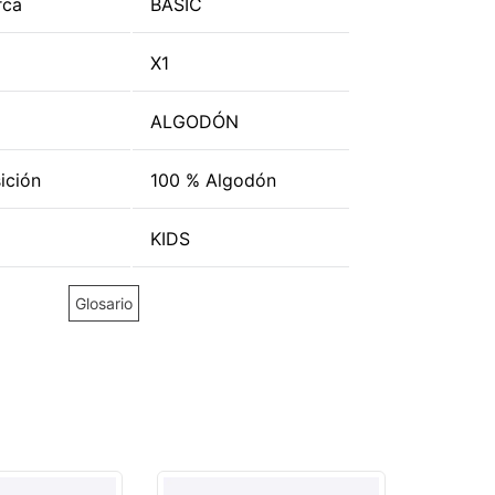
rca
BASIC
X1
ALGODÓN
ición
100 % Algodón
KIDS
Glosario