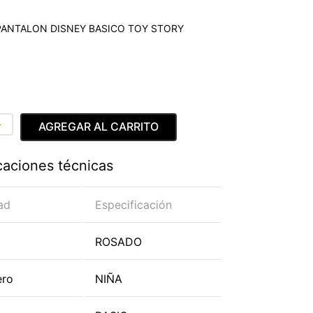
 PANTALON DISNEY BASICO TOY STORY
＋
AGREGAR AL CARRITO
caciones técnicas
ad
Especificación
ROSADO
ero
NIÑA