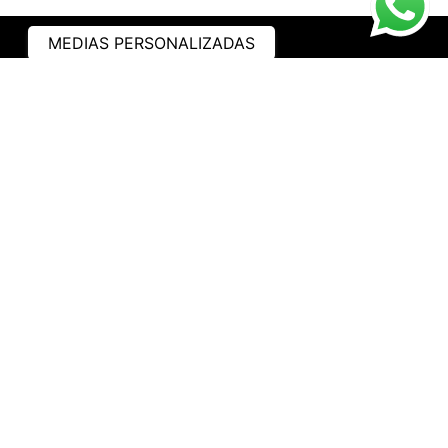
MEDIAS PERSONALIZADAS
ASISTENCIA
¿CÓMO COMPRAR?
RASTREA TU PEDIDO
PREGUNTAS FRECUENTES
AVISO DE PRIVACIDAD
GARANTÍA Y PROMOCIONES
PROPIEDAD INTELECTUAL
TÉRMINOS Y CONDICIONES
INSTITUCIONAL
EMPRESA
NOSOTROS
CONTACTO
WHATSAPP
TRABAJA CON NOSOTROS