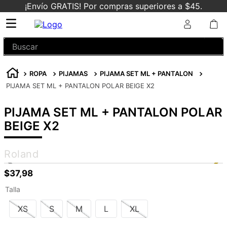
¡Envío GRATIS! Por compras superiores a $45.
Buscar
ROPA
PIJAMAS
PIJAMA SET ML + PANTALON
PIJAMA SET ML + PANTALON POLAR BEIGE X2
PIJAMA SET ML + PANTALON POLAR
BEIGE X2
Roland
$
37
,
98
Talla
XS
S
M
L
XL