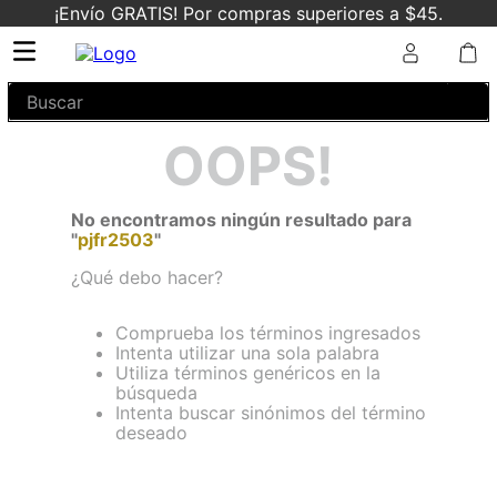
¡Envío GRATIS! Por compras superiores a $45.
Buscar
OOPS!
No encontramos ningún resultado para
"
pjfr2503
"
¿Qué debo hacer?
Comprueba los términos ingresados
Intenta utilizar una sola palabra
Utiliza términos genéricos en la
búsqueda
Intenta buscar sinónimos del término
deseado