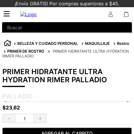
¡Envío GRATIS! Por compras superiores a $45.
Buscar
BELLEZA Y CUIDADO PERSONAL
MAQUILLAJE
Rostro
PRIMER DE ROSTRO
PRIMER HIDRATANTE ULTRA HYDRATION
RIMER PALLADIO
PRIMER HIDRATANTE ULTRA
HYDRATION RIMER PALLADIO
PALLADIO
$
23
,
62
－
＋
AGREGAR AL CARRITO