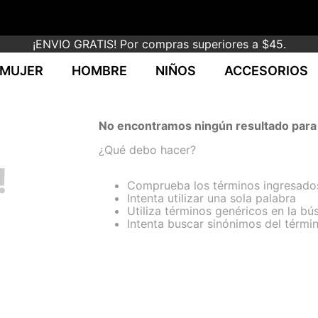
¡ENVIO GRATIS! Por compras superiores a $45.
MUJER
HOMBRE
NIÑOS
ACCESORIOS
No encontramos ningún resultado para 
¿Qué debo hacer?
!
Comprueba los términos ingresado
Intenta utilizar una sola palabra
Utiliza términos genéricos en la b
Intenta buscar sinónimos del térm