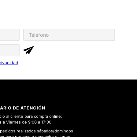
rivacidad
ARIO DE ATENCIÓN
cio al cliente para compra online:
 a Viernes de 9:00 a 17:00
 pedidos realizados sábados/domingos
n para proceso y despacho el lunes.