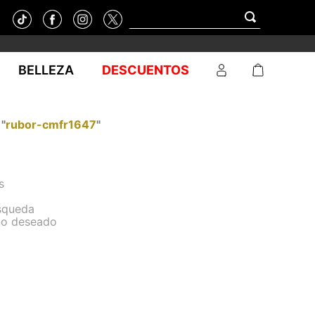
BELLEZA
DESCUENTOS
"
rubor-cmfr1647
"
s
úsqueda
ino deseado