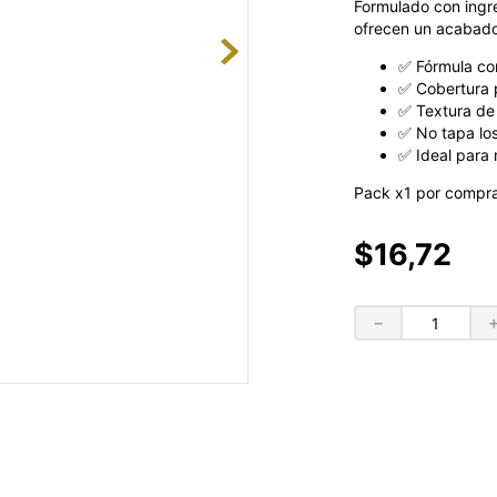
Formulado con ingre
ofrecen un acabado
✅ Fórmula con
✅ Cobertura p
✅ Textura de 
✅ No tapa los
✅ Ideal para 
Pack x1 por compra.
$
16
,
72
－