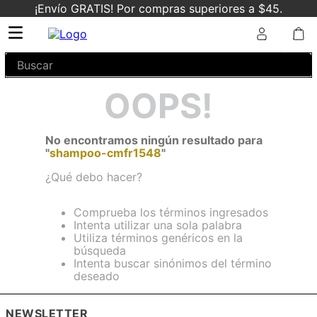
¡Envío GRATIS! Por compras superiores a $45.
Buscar
OOPS!
No encontramos ningún resultado para
"
shampoo-cmfr1548
"
¿Qué debo hacer?
Comprueba los términos ingresados
Intenta utilizar una sola palabra
Utiliza términos genéricos en la
búsqueda
Intenta buscar sinónimos del término
deseado
NEWSLETTER