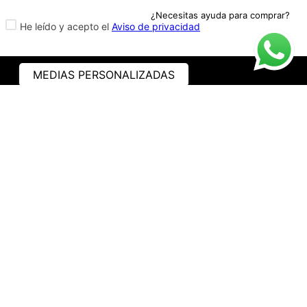
¿Necesitas ayuda para comprar?
He leído y acepto el
Aviso de privacidad
MEDIAS PERSONALIZADAS
ASISTENCIA
¿CÓMO COMPRAR?
RASTREA TU PEDIDO
PREGUNTAS FRECUENTES
AVISO DE PRIVACIDAD
GARANTÍA Y PROMOCIONES
PROPIEDAD INTELECTUAL
TÉRMINOS Y CONDICIONES
INSTITUCIONAL
EMPRESA
NOSOTROS
CONTACTO