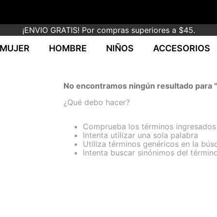
¡ENVIO GRATIS! Por compras superiores a $45.
MUJER
HOMBRE
NIÑOS
ACCESORIOS
No encontramos ningún resultado para "
¿Qué debo hacer?
!
Comprueba los términos ingresados
Intenta utilizar una sola palabra
Utiliza términos genéricos en la bú
Intenta buscar sinónimos del térmi