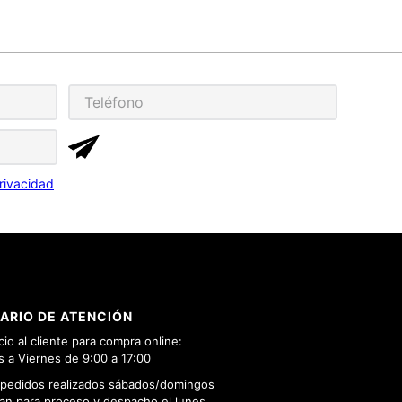
rivacidad
ARIO DE ATENCIÓN
cio al cliente para compra online:
 a Viernes de 9:00 a 17:00
 pedidos realizados sábados/domingos
n para proceso y despacho el lunes.