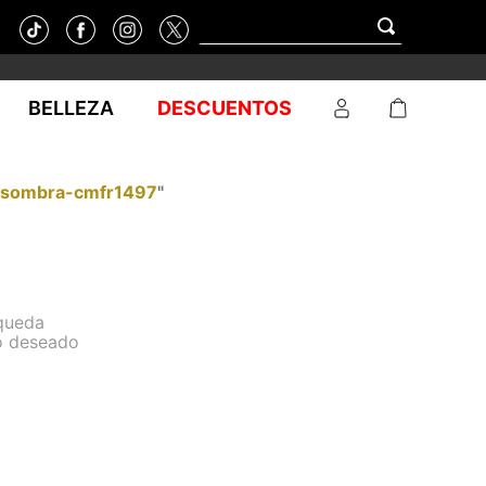
BELLEZA
DESCUENTOS
sombra-cmfr1497
"
squeda
no deseado