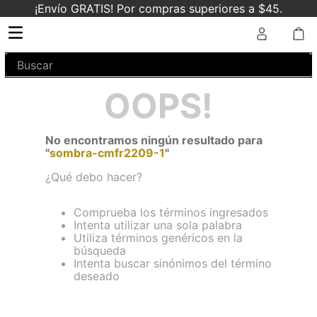
¡Envío GRATIS! Por compras superiores a $45.
Buscar
OOPS!
No encontramos ningún resultado para
"
sombra-cmfr2209-1
"
¿Qué debo hacer?
Comprueba los términos ingresados
Intenta utilizar una sola palabra
Utiliza términos genéricos en la
búsqueda
Intenta buscar sinónimos del término
deseado