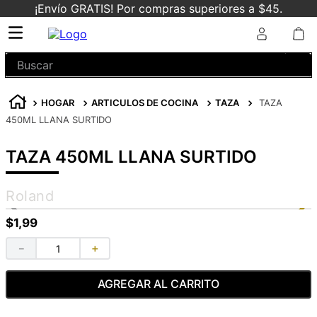
¡Envío GRATIS! Por compras superiores a $45.
Buscar
HOGAR
ARTICULOS DE COCINA
TAZA
TAZA
450ML LLANA SURTIDO
TAZA 450ML LLANA SURTIDO
Roland
$
1
,
99
－
＋
AGREGAR AL CARRITO