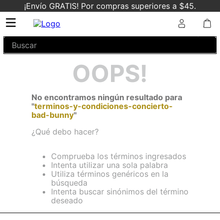
¡Envío GRATIS! Por compras superiores a $45.
Buscar
OOPS!
No encontramos ningún resultado para
"
terminos-y-condiciones-concierto-
bad-bunny
"
¿Qué debo hacer?
Comprueba los términos ingresados
Intenta utilizar una sola palabra
Utiliza términos genéricos en la
búsqueda
Intenta buscar sinónimos del término
deseado