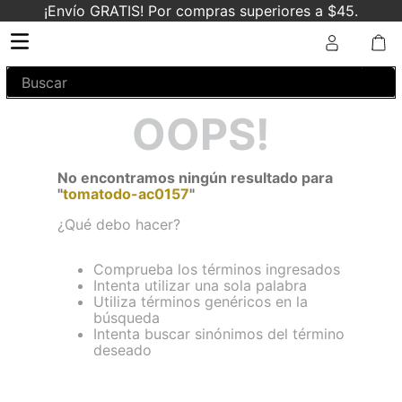
¡Envío GRATIS! Por compras superiores a $45.
Buscar
OOPS!
No encontramos ningún resultado para
"
tomatodo-ac0157
"
¿Qué debo hacer?
Comprueba los términos ingresados
Intenta utilizar una sola palabra
Utiliza términos genéricos en la
búsqueda
Intenta buscar sinónimos del término
deseado