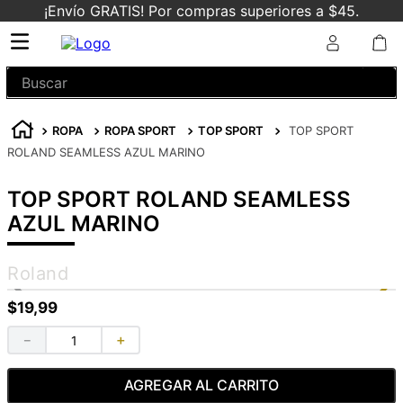
¡Envío GRATIS! Por compras superiores a $45.
Buscar
ROPA
ROPA SPORT
TOP SPORT
TOP SPORT
ROLAND SEAMLESS AZUL MARINO
TOP SPORT ROLAND SEAMLESS
AZUL MARINO
Roland
$
19
,
99
－
＋
AGREGAR AL CARRITO