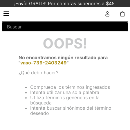
¡Envío GRATIS! Por compras superiores a $45.
Buscar
OOPS!
No encontramos ningún resultado para
"
vaso-739-2403249
"
¿Qué debo hacer?
Comprueba los términos ingresados
Intenta utilizar una sola palabra
Utiliza términos genéricos en la
búsqueda
Intenta buscar sinónimos del término
deseado