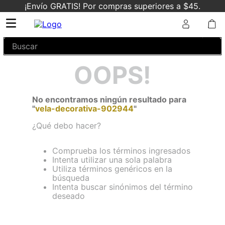
¡Envío GRATIS! Por compras superiores a $45.
Buscar
OOPS!
No encontramos ningún resultado para
"
vela-decorativa-902944
"
¿Qué debo hacer?
Comprueba los términos ingresados
Intenta utilizar una sola palabra
Utiliza términos genéricos en la
búsqueda
Intenta buscar sinónimos del término
deseado