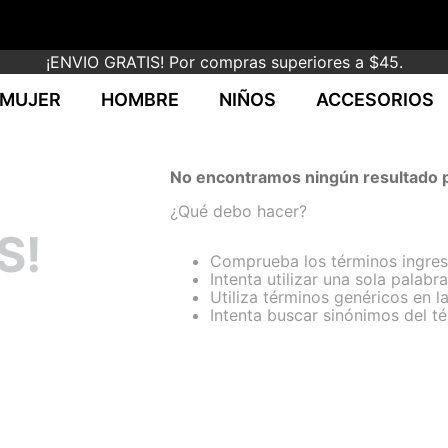
¡ENVIO GRATIS! Por compras superiores a $45.
MUJER
HOMBRE
NIÑOS
ACCESORIOS
No encontramos ningún resultado p
¿Qué debo hacer?
S!
Comprueba los términos ingre
Intenta utilizar una sola palabra
Utiliza términos genéricos en 
Intenta buscar sinónimos del 