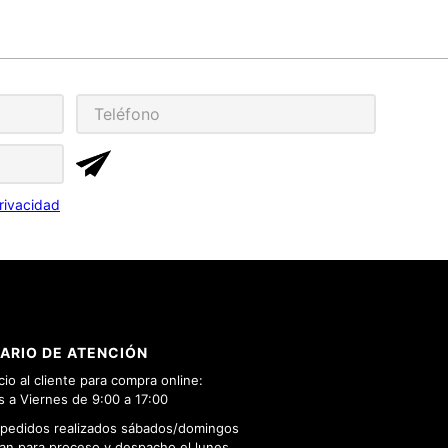
rivacidad
ARIO DE ATENCIÓN
cio al cliente para compra online:
 a Viernes de 9:00 a 17:00
 pedidos realizados sábados/domingos
n para proceso y despacho el lunes.