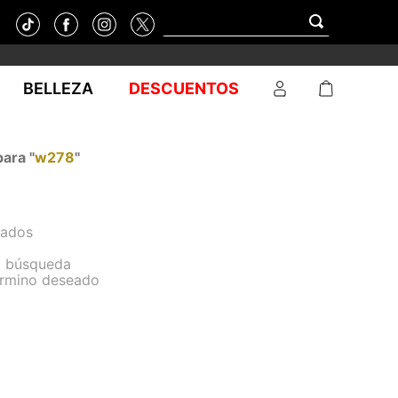
BELLEZA
DESCUENTOS
ara "
w278
"
sados
la búsqueda
término deseado