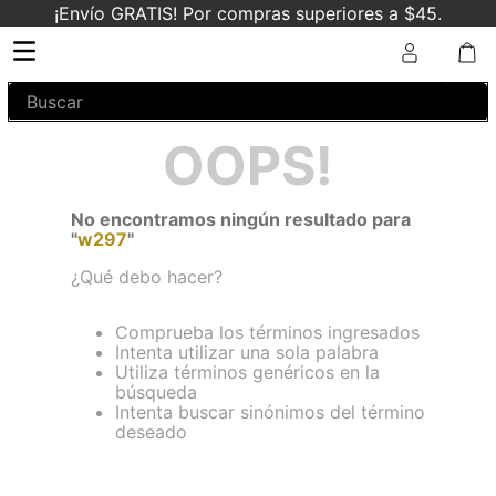
¡Envío GRATIS! Por compras superiores a $45.
Buscar
OOPS!
No encontramos ningún resultado para
"
w297
"
¿Qué debo hacer?
Comprueba los términos ingresados
Intenta utilizar una sola palabra
Utiliza términos genéricos en la
búsqueda
Intenta buscar sinónimos del término
deseado