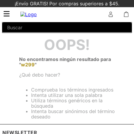
¡Envío GRATIS! Por compras superiores a $45.
Buscar
OOPS!
No encontramos ningún resultado para
"
w299
"
¿Qué debo hacer?
Comprueba los términos ingresados
Intenta utilizar una sola palabra
Utiliza términos genéricos en la
búsqueda
Intenta buscar sinónimos del término
deseado
NEWSLETTER