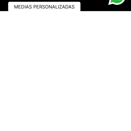
MEDIAS PERSONALIZADAS
ASISTENCIA
¿CÓMO COMPRAR?
RASTREA TU PEDIDO
PREGUNTAS FRECUENTES
AVISO DE PRIVACIDAD
GARANTÍA Y PROMOCIONES
PROPIEDAD INTELECTUAL
TÉRMINOS Y CONDICIONES
INSTITUCIONAL
EMPRESA
NOSOTROS
CONTACTO
WHATSAPP
TRABAJA CON NOSOTROS
HORARIO DE ATENCIÓN