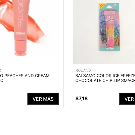
O
ROLAND
O PEACHES AND CREAM
BALSAMO COLOR ICE FREEZ
IO
CHOCOLATE CHIP LIP SMACK
3
$
7
,
18
VER MÁS
VER