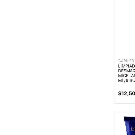
GARNIER
LIMPIA
DESMAQ
MICELA
ML/6 S
$
12
,
5