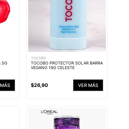
TOCOBO
.5G
TOCOBO PROTECTOR SOLAR BARRA
VEGANO 19G CELESTE
$
26
,
90
 MÁS
VER MÁS