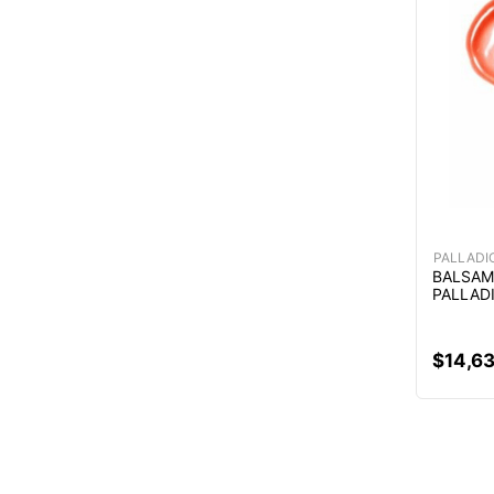
PALLADI
BALSAM
PALLAD
$
14
,
6