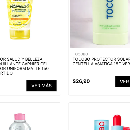
TOCOBO
DOR SALUD Y BELLEZA
TOCOBO PROTECTOR SOLAR
UILLANTE GARNIER GEL
CENTELLA ASIATICA 18G VE
DOR UNIFORM MATTE 150
URTIDO
$
26
,
90
VER
5
VER MÁS