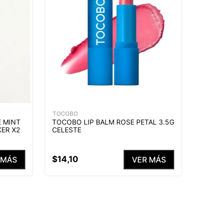
TOCOBO
E MINT
TOCOBO LIP BALM ROSE PETAL 3.5G
ER X2
CELESTE
$
14
,
10
 MÁS
VER MÁS