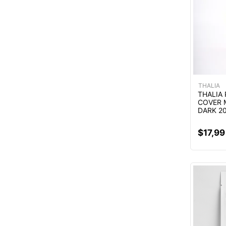
THALIA
THALIA
COVER 
DARK 2
$
17
,
99