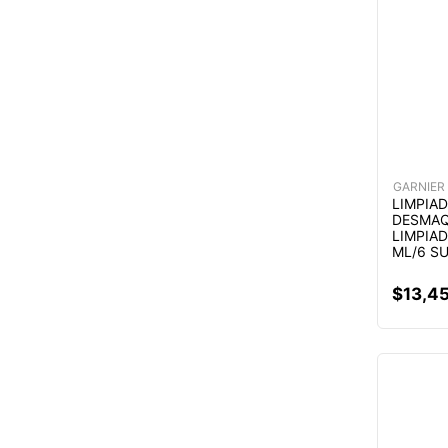
GARNIER
LIMPIA
DESMAQ
LIMPIA
ML/6 S
$
13
,
4