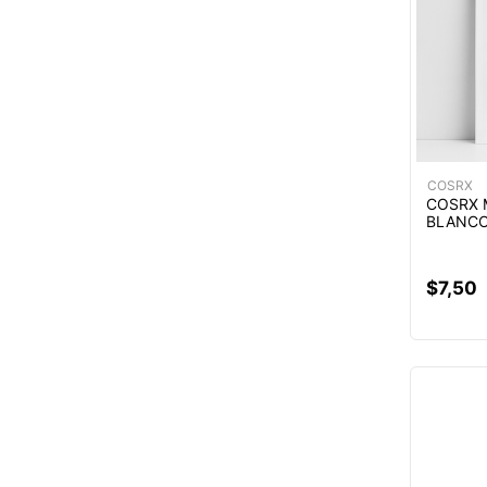
COSRX
COSRX 
BLANC
$
7
,
50