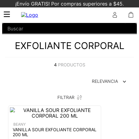
¡Envío GRATIS! Por compras superiores a $45.
Buscar
EXFOLIANTE CORPORAL
4
PRODUCTOS
RELEVANCIA
FILTRAR
BEANY
VANILLA SOUR EXFOLIANTE CORPORAL
200 ML