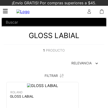
¡Envío GRATIS! Por compras superiores a $45.
Buscar
GLOSS LABIAL
1
PRODUCTO
RELEVANCIA
FILTRAR
ROLAND
GLOSS LABIAL