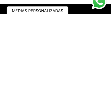
MEDIAS PERSONALIZADAS
ASISTENCIA
¿CÓMO COMPRAR?
RASTREA TU PEDIDO
PREGUNTAS FRECUENTES
AVISO DE PRIVACIDAD
GARANTÍA Y PROMOCIONES
PROPIEDAD INTELECTUAL
TÉRMINOS Y CONDICIONES
INSTITUCIONAL
EMPRESA
NOSOTROS
CONTACTO
WHATSAPP
TRABAJA CON NOSOTROS