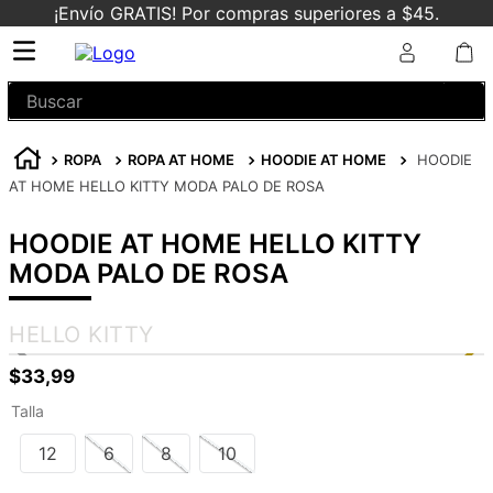
¡Envío GRATIS! Por compras superiores a $45.
Buscar
ROPA
ROPA AT HOME
HOODIE AT HOME
HOODIE
AT HOME HELLO KITTY MODA PALO DE ROSA
HOODIE AT HOME HELLO KITTY
MODA PALO DE ROSA
HELLO KITTY
$
33
,
99
Talla
12
6
8
10