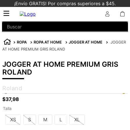
¡Envío GRATIS! Por compras superiores a $45.
Buscar
ROPA
ROPA AT HOME
JOGGER AT HOME
JOGGER
AT HOME PREMIUM GRIS ROLAND
JOGGER AT HOME PREMIUM GRIS
ROLAND
Roland
$
37
,
98
Talla
XS
S
M
L
XL