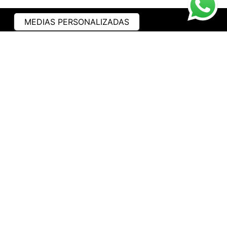
MEDIAS PERSONALIZADAS
ASISTENCIA
¿CÓMO COMPRAR?
RASTREA TU PEDIDO
PREGUNTAS FRECUENTES
AVISO DE PRIVACIDAD
GARANTÍA Y PROMOCIONES
PROPIEDAD INTELECTUAL
TÉRMINOS Y CONDICIONES
INSTITUCIONAL
EMPRESA
NOSOTROS
CONTACTO
WHATSAPP
TRABAJA CON NOSOTROS