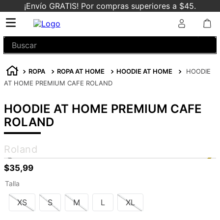
¡Envío GRATIS! Por compras superiores a $45.
Buscar
ROPA
ROPA AT HOME
HOODIE AT HOME
HOODIE
AT HOME PREMIUM CAFE ROLAND
HOODIE AT HOME PREMIUM CAFE
ROLAND
Roland
$
35
,
99
Talla
XS
S
M
L
XL