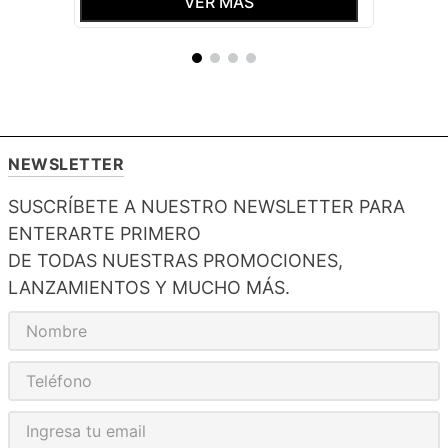
ROLAND
HOODIE AT HOME CERRADO SIN
MANGAS ROLAND CRUDO
$
27
,
99
VER MÁS