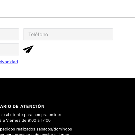
rivacidad
ARIO DE ATENCIÓN
cio al cliente para compra online:
 a Viernes de 9:00 a 17:00
 pedidos realizados sábados/domingos
n para proceso y despacho el lunes.