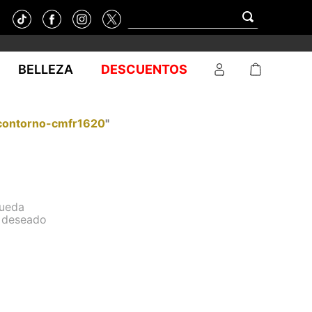
BELLEZA
DESCUENTOS
contorno-cmfr1620
"
queda
o deseado