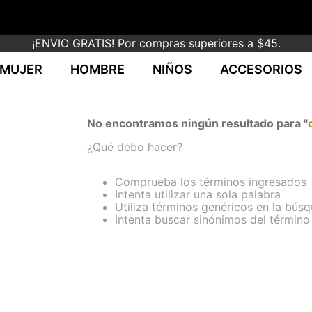
¡ENVIO GRATIS! Por compras superiores a $45.
MUJER
HOMBRE
NIÑOS
ACCESORIOS
No encontramos ningún resultado para "
¿Qué debo hacer?
Comprueba los términos ingresados
Intenta utilizar una sola palabra
Utiliza términos genéricos en la bús
Intenta buscar sinónimos del términ