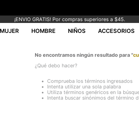
¡ENVIO GRATIS! Por compras superiores a $45.
MUJER
HOMBRE
NIÑOS
ACCESORIOS
No encontramos ningún resultado para "
c
¿Qué debo hacer?
Comprueba los términos ingresados
Intenta utilizar una sola palabra
Utiliza términos genéricos en la búsqu
Intenta buscar sinónimos del término 