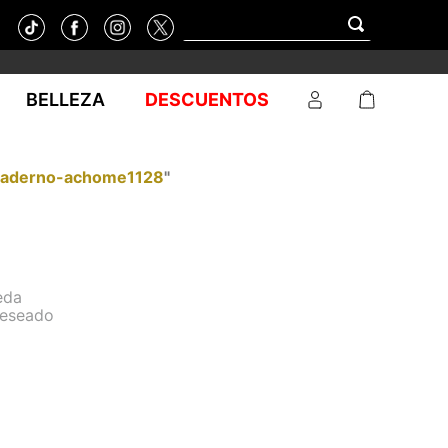
BELLEZA
DESCUENTOS
uaderno-achome1128
"
eda
deseado