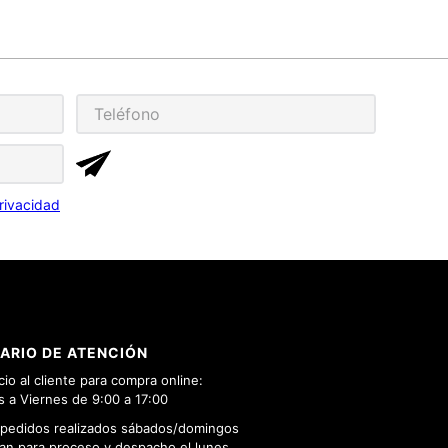
rivacidad
ARIO DE ATENCIÓN
cio al cliente para compra online:
 a Viernes de 9:00 a 17:00
 pedidos realizados sábados/domingos
n para proceso y despacho el lunes.