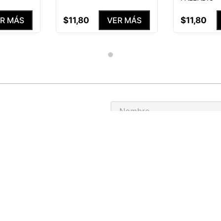
$
11
,
80
$
11
,
80
R MÁS
VER MÁS
S NUESTRAS
ENEFICIOS
He leído y acepto el
Aviso de p
MEDIAS PERSONALIZADAS