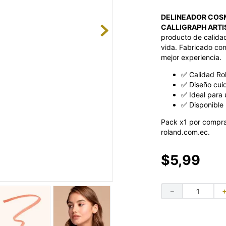
DELINEADOR COSM
CALLIGRAPH ARTIS
producto de calidad
vida. Fabricado con
mejor experiencia.
✅ Calidad Ro
✅ Diseño cui
✅ Ideal para 
✅ Disponible 
Pack x1 por compra
roland.com.ec.
$
5
,
99
－