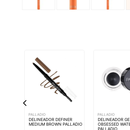
ETICOS
OR
PH
L 050
MÁS
PALLADIO
PALLADIO
DELINEADOR DEFINER
DELINEADOR GE
MEDIUM BROWN PALLADIO
OBSESSED WAT
PALLADIO