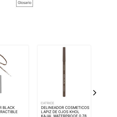
Glosario
CATRICE
DELINE
LIQUID
INSIDE
0.3 GR 
SURTI
$
5
,
39
CATRICE
R BLACK
DELINEADOR COSMETICOS
RACTIBLE
LAPIZ DE OJOS KHOL
KAJAL WATERPROOF 0.78