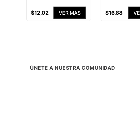
$
12
,
02
$
16
,
88
VER MÁS
VE
ÚNETE A NUESTRA COMUNIDAD
SUSCRÍBETE Y ENTÉRATE DE TODA
PROMOCIONES, LANZAMIENTOS Y B
ESPECIALES.