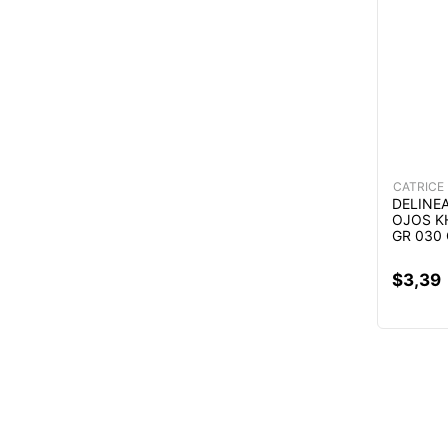
CATRICE
DELINE
OJOS K
GR 030
$
3
,
39