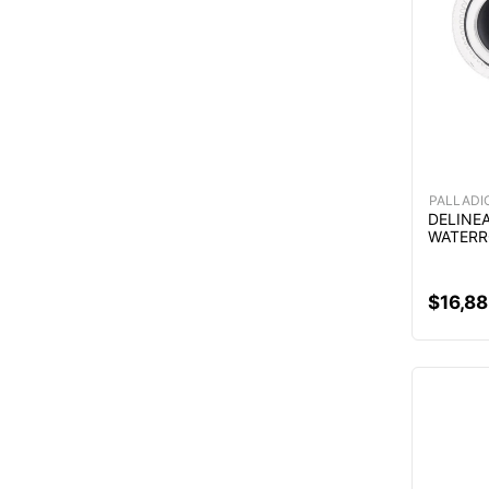
PALLADI
DELINE
WATERR
$
16
,
88