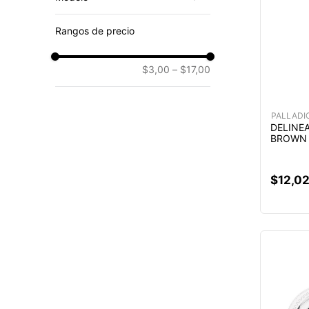
PALLADIO
CMFR2229
Rangos de precio
CMFR2228
CMFR2205
$3,00
–
$17,00
CMFR2203
CMFR2202
CMFR2201
PALLADI
CMFR2200
DELINE
CMFR2199
BROWN 
CMFR2198
CMFR2197
$
12
,
0
Mostrar 26 más