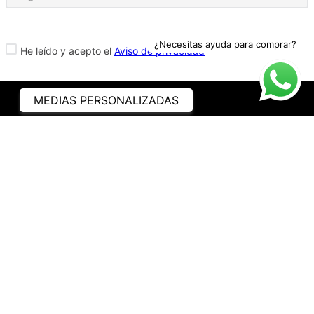
¿Necesitas ayuda para comprar?
He leído y acepto el
Aviso de privacidad
MEDIAS PERSONALIZADAS
ASISTENCIA
¿CÓMO COMPRAR?
RASTREA TU PEDIDO
PREGUNTAS FRECUENTES
AVISO DE PRIVACIDAD
GARANTÍA Y PROMOCIONES
PROPIEDAD INTELECTUAL
TÉRMINOS Y CONDICIONES
INSTITUCIONAL
EMPRESA
NOSOTROS