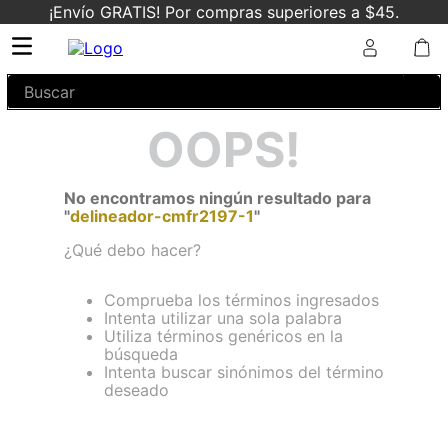
¡Envío GRATIS! Por compras superiores a $45.
Buscar
OOPS!
No encontramos ningún resultado para
"
delineador-cmfr2197-1
"
¿Qué debo hacer?
Comprueba los términos ingresados
Intenta utilizar una sola palabra
Utiliza términos genéricos en la
búsqueda
Intenta buscar sinónimos del término
deseado