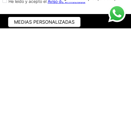
He leído y acepto el
Aviso de privacidad
MEDIAS PERSONALIZADAS
ASISTENCIA
¿CÓMO COMPRAR?
RASTREA TU PEDIDO
PREGUNTAS FRECUENTES
AVISO DE PRIVACIDAD
GARANTÍA Y PROMOCIONES
PROPIEDAD INTELECTUAL
TÉRMINOS Y CONDICIONES
INSTITUCIONAL
EMPRESA
NOSOTROS
CONTACTO
WHATSAPP
TRABAJA CON NOSOTROS