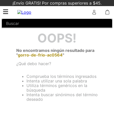
¡Envío GRATIS! Por compras superiores a $45.
Buscar
OOPS!
No encontramos ningún resultado para
"
gorro-de-frio-ac0564
"
¿Qué debo hacer?
Comprueba los términos ingresados
Intenta utilizar una sola palabra
Utiliza términos genéricos en la
búsqueda
Intenta buscar sinónimos del término
deseado