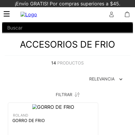
¡Envío GRATIS! Por compras superiores a $45.
Buscar
ACCESORIOS DE FRIO
14
PRODUCTOS
RELEVANCIA
FILTRAR
ROLAND
GORRO DE FRIO