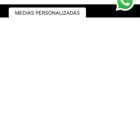
MEDIAS PERSONALIZADAS
ASISTENCIA
¿CÓMO COMPRAR?
RASTREA TU PEDIDO
PREGUNTAS FRECUENTES
AVISO DE PRIVACIDAD
GARANTÍA Y PROMOCIONES
PROPIEDAD INTELECTUAL
TÉRMINOS Y CONDICIONES
INSTITUCIONAL
EMPRESA
NOSOTROS
CONTACTO
WHATSAPP
TRABAJA CON NOSOTROS