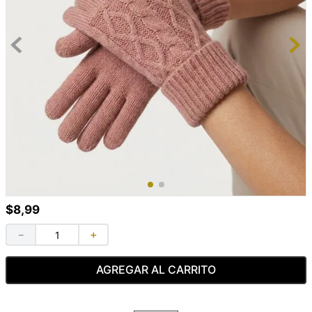
$
8
,
99
－
＋
AGREGAR AL CARRITO