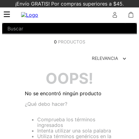
¡Envío GRATIS! Por compras superiores a $45.
Buscar
0
PRODUCTOS
RELEVANCIA
OOPS!
No se encontró ningún producto
¿Qué debo hacer?
Comprueba los términos
ingresados
Intenta utilizar una sola palabra
Utiliza términos genéricos en la