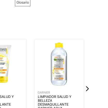
Glosario
GARNIER
LIMPIA
BELLEZ
DESMA
GARNIE
MICELA
CLASIC
SURTI
$
12
,
5
GARNIER
 SALUD Y
LIMPIADOR SALUD Y
BELLEZA
LANTE
DESMAQUILLANTE