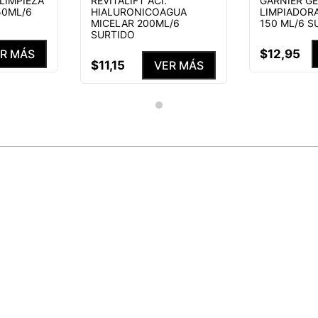
 LIMPIEZA
REVITALIFT ACI.
GARNIER G
50ML/6
HIALURONICOAGUA
LIMPIADOR
MICELAR 200ML/6
150 ML/6 S
SURTIDO
$
12
,
95
R MÁS
$
11
,
15
VER MÁS
S NUESTRAS
ENEFICIOS
He leído y acepto el
Aviso de p