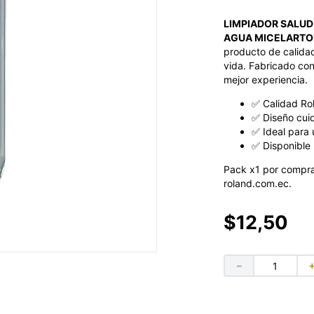
LIMPIADOR SALUD
AGUA MICELARTOD
producto de calidad
vida. Fabricado con
mejor experiencia.
✅ Calidad Ro
✅ Diseño cui
✅ Ideal para 
✅ Disponible 
Pack x1 por compra
roland.com.ec.
$
12
,
50
－