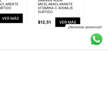
EL
GARNIER AGUA
ACLARENTE
MICELARACLARANTE
URTIDO
VITAMINA C 400ML/6
SURTIDO
VER MÁS
$
12
,
51
VER MÁS
¿Necesitas asistencia?
rivacidad