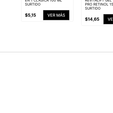
EN 1 CLASICA 100 ML
REVITALIFT GEL
SURTIDO
PRO RETINOL 1
SURTIDO
$
5
,
15
VER MÁS
$
14
,
65
VE
ÚNETE A NUESTRA COMUNIDAD
SUSCRÍBETE Y ENTÉRATE DE TODA
PROMOCIONES, LANZAMIENTOS Y B
ESPECIALES.