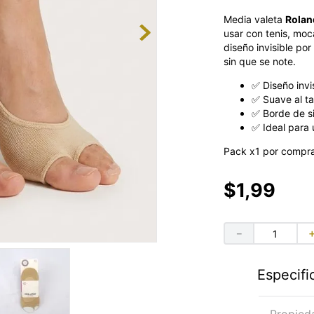
Media valeta
Rolan
usar con tenis, moc
diseño invisible por
sin que se note.
✅ Diseño invi
✅ Suave al t
✅ Borde de si
✅ Ideal para u
Pack x1 por compra
$
1
,
99
－
Especifi