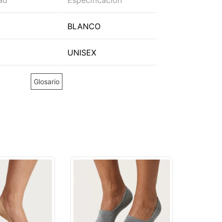
ad
Especificación
BLANCO
UNISEX
Glosario
REGIONS
MEDIAS
ANTIDE