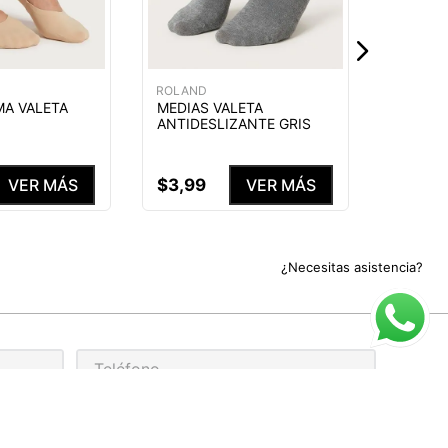
$
4
,
99
ROLAND
MA VALETA
MEDIAS VALETA
ANTIDESLIZANTE GRIS
$
3
,
99
VER MÁS
VER MÁS
¿Necesitas asistencia?