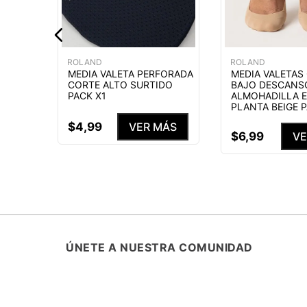
MÁS
ROLAND
ROLAND
MEDIA VALETA PERFORADA
MEDIA VALETAS
CORTE ALTO SURTIDO
BAJO DESCANS
PACK X1
ALMOHADILLA E
PLANTA BEIGE 
$
4
,
99
VER MÁS
$
6
,
99
VE
ÚNETE A NUESTRA COMUNIDAD
SUSCRÍBETE Y ENTÉRATE DE TODA
PROMOCIONES, LANZAMIENTOS Y B