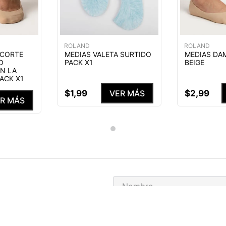
ROLAND
ROLAND
 CORTE
MEDIAS VALETA SURTIDO
MEDIAS DA
O
PACK X1
BEIGE
N LA
PACK X1
$
1
,
99
$
2
,
99
VER MÁS
R MÁS
S NUESTRAS
ENEFICIOS