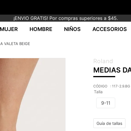
¡ENVIO GRATIS! Por compras superiores a $45.
MUJER
HOMBRE
NIÑOS
ACCESORIOS
A VALETA BEIGE
Roland
MEDIAS D
:
117-2.9.BG
Talla
9-11
Guía de tallas