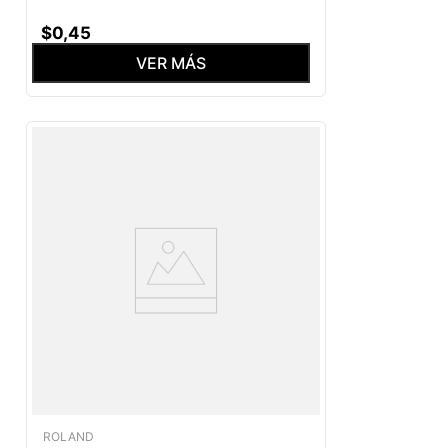
$
0
,
45
VER MÁS
ROLAND