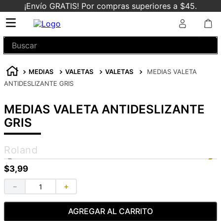
¡Envío GRATIS! Por compras superiores a $45.
Buscar
MEDIAS
VALETAS
VALETAS
MEDIAS VALETA
ANTIDESLIZANTE GRIS
MEDIAS VALETA ANTIDESLIZANTE
GRIS
Roland
$
3
,
99
－
＋
AGREGAR AL CARRITO