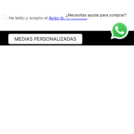
¿Necesitas ayuda para comprar?
He leído y acepto el
Aviso de privacidad
MEDIAS PERSONALIZADAS
ASISTENCIA
¿CÓMO COMPRAR?
RASTREA TU PEDIDO
PREGUNTAS FRECUENTES
AVISO DE PRIVACIDAD
GARANTÍA Y PROMOCIONES
PROPIEDAD INTELECTUAL
TÉRMINOS Y CONDICIONES
INSTITUCIONAL
EMPRESA
NOSOTROS
CONTACTO