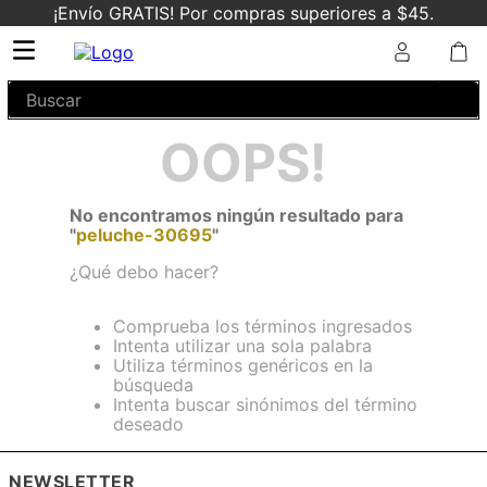
¡Envío GRATIS! Por compras superiores a $45.
Buscar
OOPS!
No encontramos ningún resultado para
"
peluche-30695
"
¿Qué debo hacer?
Comprueba los términos ingresados
Intenta utilizar una sola palabra
Utiliza términos genéricos en la
búsqueda
Intenta buscar sinónimos del término
deseado
NEWSLETTER