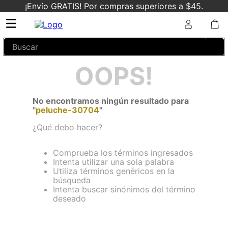
¡Envío GRATIS! Por compras superiores a $45.
Buscar
OOPS!
No encontramos ningún resultado para
"
peluche-30704
"
¿Qué debo hacer?
Comprueba los términos ingresados
Intenta utilizar una sola palabra
Utiliza términos genéricos en la
búsqueda
Intenta buscar sinónimos del término
deseado