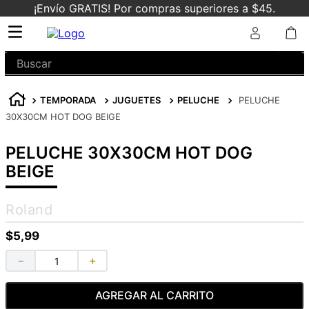
¡Envío GRATIS! Por compras superiores a $45.
Buscar
TEMPORADA
JUGUETES
PELUCHE
PELUCHE
30X30CM HOT DOG BEIGE
PELUCHE 30X30CM HOT DOG
BEIGE
Roland
$
5
,
99
－
＋
AGREGAR AL CARRITO