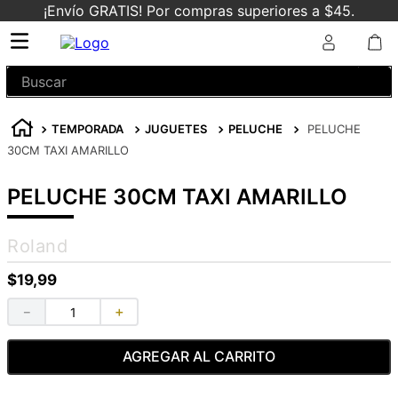
¡Envío GRATIS! Por compras superiores a $45.
Buscar
TEMPORADA
JUGUETES
PELUCHE
PELUCHE
30CM TAXI AMARILLO
PELUCHE 30CM TAXI AMARILLO
Roland
$
19
,
99
－
＋
AGREGAR AL CARRITO