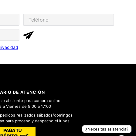
rivacidad
ARIO DE ATENCIÓN
cio al cliente para compra online:
 a Viernes de 9:00 a 17:00
 pedidos realizados sábados/domingos
n para proceso y despacho el lunes.
¿Necesitas asistencia?