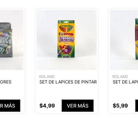
ROLAND
ROLAND
DORES
SET DE LAPICES DE PINTAR
SET DE LAP
$
4
,
99
$
5
,
99
R MÁS
VER MÁS